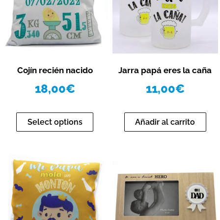
Vista rápida
Vista rápida
Cojín recién nacido
Jarra papá eres la caña
18,00
€
11,00
€
Select options
Añadir al carrito