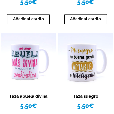
5,50
€
5,50
€
Añadir al carrito
Añadir al carrito
Vista rápida
Vista rápida
Taza abuela divina
Taza suegro
5,50
€
5,50
€