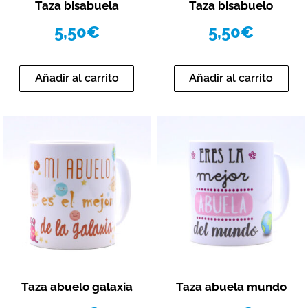
Taza bisabuela
Taza bisabuelo
5,50
€
5,50
€
Añadir al carrito
Añadir al carrito
Vista rápida
Vista rápida
Taza abuelo galaxia
Taza abuela mundo