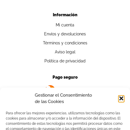
Información
Mi cuenta
Envíos y devoluciones
Términos y condiciones
Aviso legal
Política de privacidad
Pago seguro
Gestionar el Consentimiento
de las Cookies
Para ofrecer las mejores experiencias, utilizamos tecnologías como las
cookies para almacenar y/o acceder a la información del dispositivo. El
Contacto
consentimiento de estas tecnologías nos permitirá procesar datos como
el comportamiento de navegación o las identificaciones únicas en este