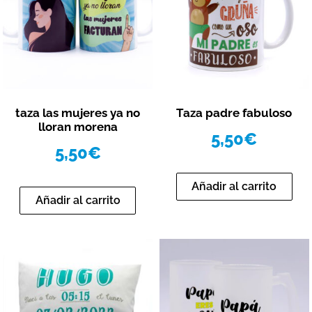
Vista rápida
Vista rápida
taza las mujeres ya no
Taza padre fabuloso
lloran morena
5,50
€
5,50
€
Añadir al carrito
Añadir al carrito