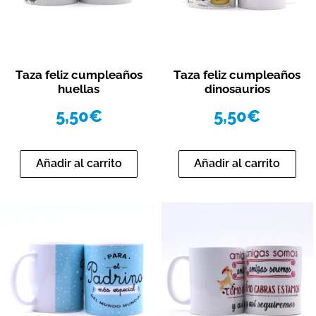
Vista rápida
Vista rápida
Taza feliz cumpleaños
Taza feliz cumpleaños
huellas
dinosaurios
5,50
€
5,50
€
Añadir al carrito
Añadir al carrito