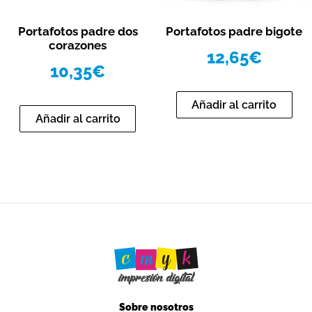
Vista rápida
Vista rápida
Portafotos padre dos
Portafotos padre bigote
corazones
12,65
€
10,35
€
Añadir al carrito
Añadir al carrito
Sobre nosotros