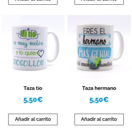
Vista rápida
Vista rápida
Taza tío
Taza hermano
5,50
€
5,50
€
Añadir al carrito
Añadir al carrito